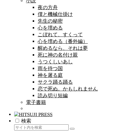
小説
夜の方舟
僕と機械仕掛け
先生の秘密
心を埋める
こぼれて、すくって
心を埋める（番外編）
醒めるなら、それは夢
死に神の名付け親
うつくしいあし
雨を待つ国
神を屠る庭
サクラ踊る踊る
恋で死ぬ。かもしれません
読み切り短編
電子書籍
検索