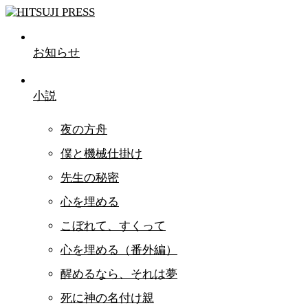
お知らせ
小説
夜の方舟
僕と機械仕掛け
先生の秘密
心を埋める
こぼれて、すくって
心を埋める（番外編）
醒めるなら、それは夢
死に神の名付け親