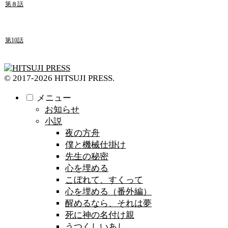
第８話
第10話
© 2017-2026 HITSUJI PRESS.
メニュー
お知らせ
小説
夜の方舟
僕と機械仕掛け
先生の秘密
心を埋める
こぼれて、すくって
心を埋める（番外編）
醒めるなら、それは夢
死に神の名付け親
うつくしいあし