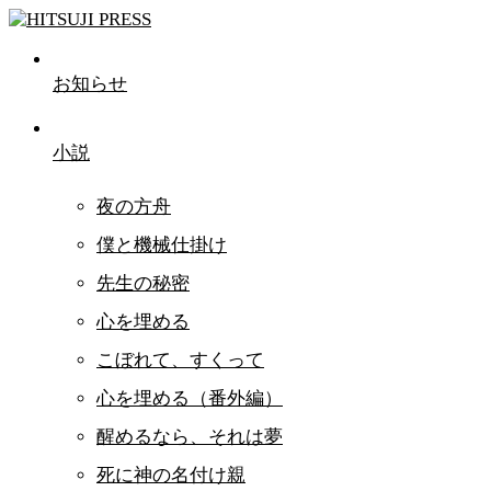
お知らせ
小説
夜の方舟
僕と機械仕掛け
先生の秘密
心を埋める
こぼれて、すくって
心を埋める（番外編）
醒めるなら、それは夢
死に神の名付け親