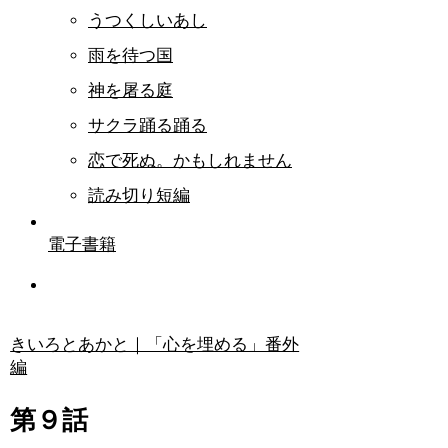
うつくしいあし
雨を待つ国
神を屠る庭
サクラ踊る踊る
恋で死ぬ。かもしれません
読み切り短編
電子書籍
きいろとあかと｜「心を埋める」番外
編
第９話