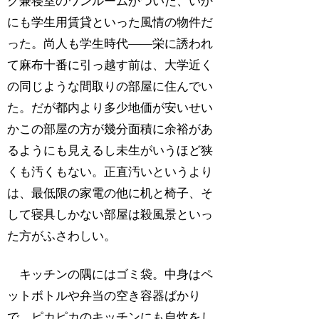
グ兼寝室のワンルームがついた、いか
にも学生用賃貸といった風情の物件だ
った。尚人も学生時代――栄に誘われ
て麻布十番に引っ越す前は、大学近く
の同じような間取りの部屋に住んでい
た。だが都内より多少地価が安いせい
かこの部屋の方が幾分面積に余裕があ
るようにも見えるし未生がいうほど狭
くも汚くもない。正直汚いというより
は、最低限の家電の他に机と椅子、そ
して寝具しかない部屋は殺風景といっ
た方がふさわしい。
キッチンの隅にはゴミ袋。中身はペ
ットボトルや弁当の空き容器ばかり
で、ピカピカのキッチンにも自炊をし