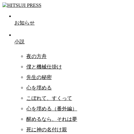
お知らせ
小説
夜の方舟
僕と機械仕掛け
先生の秘密
心を埋める
こぼれて、すくって
心を埋める（番外編）
醒めるなら、それは夢
死に神の名付け親