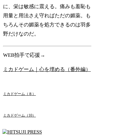
に、栄は敏感に震える。痛みも羞恥も
用量と用法さえ守ればただの媚薬。も
ちろんその媚薬を処方できるのは羽多
野だけなのだ。
WEB拍手で応援→
ミカドゲーム｜心を埋める（番外編）
ミカドゲーム（８）
ミカドゲーム（10）