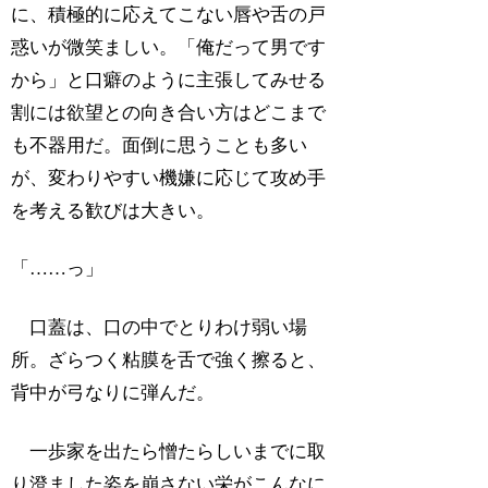
に、積極的に応えてこない唇や舌の戸
惑いが微笑ましい。「俺だって男です
から」と口癖のように主張してみせる
割には欲望との向き合い方はどこまで
も不器用だ。面倒に思うことも多い
が、変わりやすい機嫌に応じて攻め手
を考える歓びは大きい。
「……っ」
口蓋は、口の中でとりわけ弱い場
所。ざらつく粘膜を舌で強く擦ると、
背中が弓なりに弾んだ。
一歩家を出たら憎たらしいまでに取
り澄ました姿を崩さない栄がこんなに