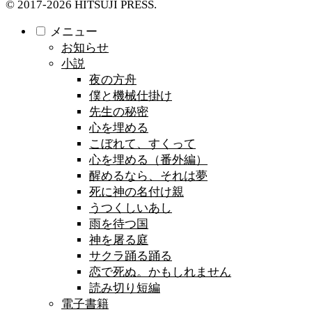
© 2017-2026 HITSUJI PRESS.
メニュー
お知らせ
小説
夜の方舟
僕と機械仕掛け
先生の秘密
心を埋める
こぼれて、すくって
心を埋める（番外編）
醒めるなら、それは夢
死に神の名付け親
うつくしいあし
雨を待つ国
神を屠る庭
サクラ踊る踊る
恋で死ぬ。かもしれません
読み切り短編
電子書籍