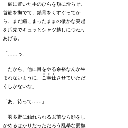
額に置いた手のひらを頬に滑らせ、
首筋を撫でて、鎖骨をくすぐってか
ら、まだ縮こまったままの微かな突起
を爪先でキュッとシャツ越しにつねり
あげる。
「……っ」
「だから、他に目をやる余裕なんか生
まれないように、
ご
奉
仕
させていただ
くしかないな」
「あ、待って……」
羽多野に触れられる以前なら顔をし
かめるばかりだっただろう乱暴な愛撫