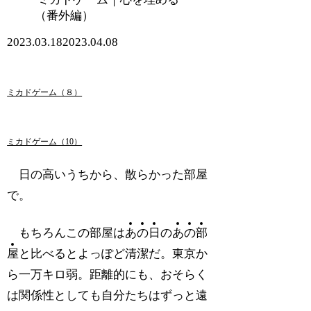
（番外編）
2023.03.18
2023.04.08
ミカドゲーム（８）
ミカドゲーム（10）
日の高いうちから、散らかった部屋
で。
もちろんこの部屋は
あ
の
日
の
あ
の
部
屋
と比べるとよっぽど清潔だ。東京か
ら一万キロ弱。距離的にも、おそらく
は関係性としても自分たちはずっと遠