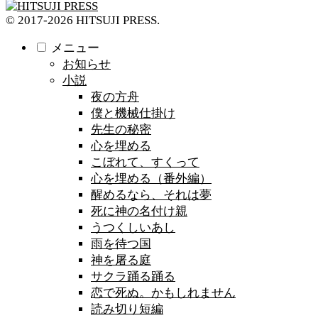
© 2017-2026 HITSUJI PRESS.
メニュー
お知らせ
小説
夜の方舟
僕と機械仕掛け
先生の秘密
心を埋める
こぼれて、すくって
心を埋める（番外編）
醒めるなら、それは夢
死に神の名付け親
うつくしいあし
雨を待つ国
神を屠る庭
サクラ踊る踊る
恋で死ぬ。かもしれません
読み切り短編