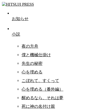
お知らせ
小説
夜の方舟
僕と機械仕掛け
先生の秘密
心を埋める
こぼれて、すくって
心を埋める（番外編）
醒めるなら、それは夢
死に神の名付け親